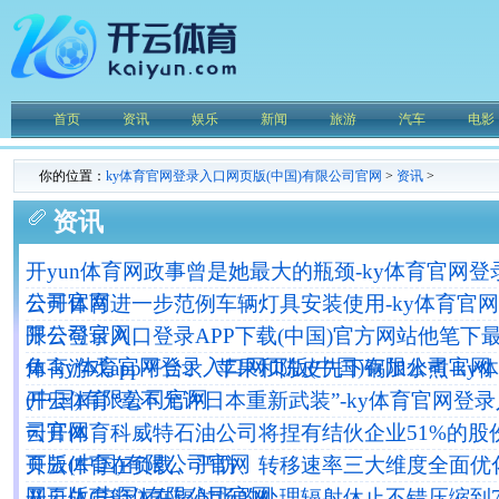
首页
资讯
娱乐
新闻
旅游
汽车
电影
你的位置：
ky体育官网登录入口网页版(中国)有限公司官网
>
资讯
>
资讯
开yun体育网政事曾是她最大的瓶颈-ky体育官网登
公司官网
云开体育进一步范例车辆灯具安装使用-ky体育官网
限公司官网
开云登录入口登录APP下载(中国)官方网站他笔下
角-ky体育官网登录入口网页版(中国)有限公司官网
体育游戏app平台2、苹果和陈皮先下锅加水煮-k
(中国)有限公司官网
开云体育“毫不允许日本重新武装”-ky体育官网登录
司官网
云开体育科威特石油公司将捏有结伙企业51%的股份
页版(中国)有限公司官网
开云体育在负载、严防、转移速率三大维度全面优化
网页版(中国)有限公司官网
开云体育箭体在辐射场的处理辐射休止不错压缩到72